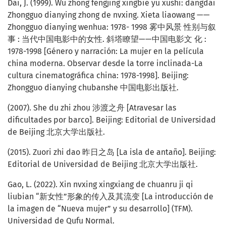
Dai, J. (1999). Wu zhong fengjing xingbie yu xushi: dangdai
Zhongguo dianying zhong de nvxing. Xieta liaowang ——
Zhongguo dianying wenhua: 1978- 1998 雾中风景 性别与叙
事 : 当代中国电影中的女性. 斜塔瞭望——中国电影文 化 :
1978-1998 [Género y narración: La mujer en la película
china moderna. Observar desde la torre inclinada-La
cultura cinematográfica china: 1978-1998]. Beijing:
Zhongguo dianying chubanshe 中国电影出版社.
(2007). She du zhi zhou 涉渡之舟 [Atravesar las
dificultades por barco]. Beijing: Editorial de Universidad
de Beijing 北京大学出版社.
(2015). Zuori zhi dao 昨日之岛 [La isla de antaño]. Beijing:
Editorial de Universidad de Beijing 北京大学出版社.
Gao, L. (2022). Xin nvxing xingxiang de chuanru ji qi
liubian “新女性”形象的传入及其流变 [La introducción de
la imagen de “Nueva mujer” y su desarrollo] (TFM).
Universidad de Qufu Normal.