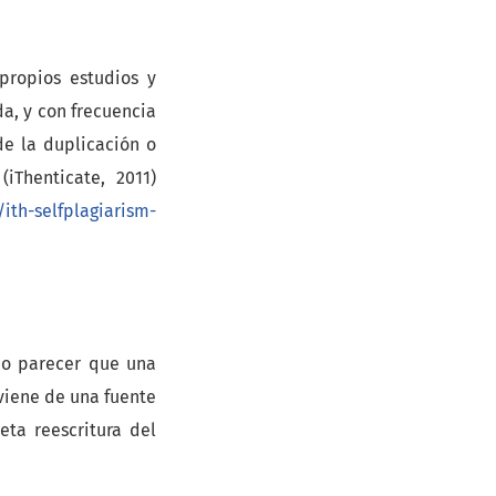
propios estudios y
da, y con frecuencia
de la duplicación o
m
(iThenticate, 2011)
ith-selfplagiarism-
do parecer que una
oviene de una fuente
eta reescritura del