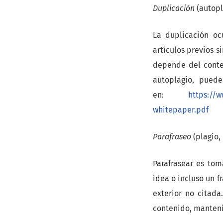
Duplicación
(autopl
La duplicación oc
artículos previos s
depende del conten
autoplagio, pued
en:
https://w
whitepaper.pdf
Parafraseo
(plagio,
Parafrasear es to
idea o incluso un f
exterior no citada
contenido, manteni