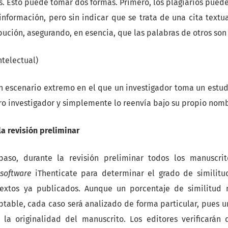
. Esto puede tomar dos formas. Primero, los plagiarios pueden
información, pero sin indicar que se trata de una cita textu
bución, asegurando, en esencia, que las palabras de otros son
ntelectual)
 un escenario extremo en el que un investigador toma un estud
tro investigador y simplemente lo reenvía bajo su propio nom
la revisión preliminar
so, durante la revisión preliminar todos los manuscrit
l
software
iThenticate para determinar el grado de similit
textos ya publicados. Aunque un porcentaje de similitud
ptable, cada caso será analizado de forma particular, pues 
 la originalidad del manuscrito. Los editores verificarán 