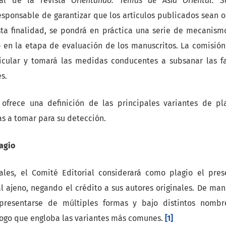
ial de la revista
Orientando. Temas de Asia Oriental. S
esponsable de garantizar que los artículos publicados sean o
ta finalidad, se pondrá en práctica una serie de mecanism
 en la etapa de evaluación de los manuscritos. La comisión 
icular y tomará las medidas conducentes a subsanar las f
s.
 ofrece una definición de las principales variantes de pl
as a tomar para su detección.
agio
ales, el Comité Editorial considerará como plagio el pre
l ajeno, negando el crédito a sus autores originales. De man
presentarse de múltiples formas y bajo distintos nombr
ogo que engloba las variantes más comunes.
[1]