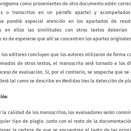
 programa como provenientes de otro documento estén corre
as o transcritos en un párrafo aparte) y acompañados
 Se pondrá especial atención en los apartados de result
es en ellos las similitudes con otros textos deberían 
e es de esperarse que ahí se concentren los aportes originale
ón los editores concluyen que los autores utilizaron de forma c
omados de otros textos, el manuscrito será turnado a los 
oceso de evaluación. Si, por el contrario, se sospecha que se
derá tal como se describe en Medidas tras la detección de pla
ción
r la calidad de los manuscritos, los evaluadores serán conmin
quier tipo de plagio. Junto con el resto de la documentación
 tener la certeza de que se encuentran al tanto de las princ