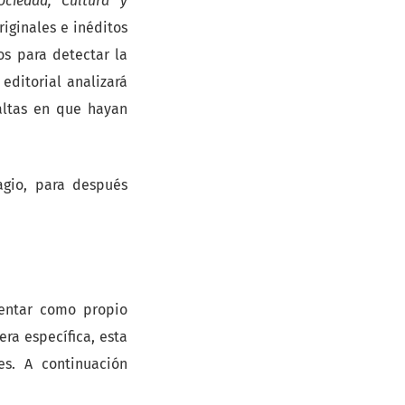
ociedad, Cultura y
riginales e inéditos
os para detectar la
editorial analizará
altas en que hayan
agio, para después
sentar como propio
era específica, esta
es. A continuación