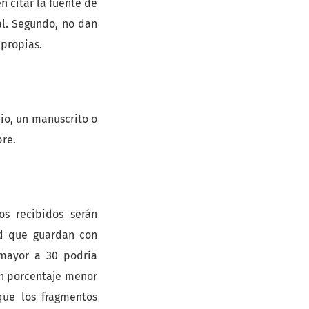
 citar la fuente de
al. Segundo, no dan
 propias.
io, un manuscrito o
bre.
os recibidos serán
ud que guardan con
 mayor a 30 podría
un porcentaje menor
que los fragmentos